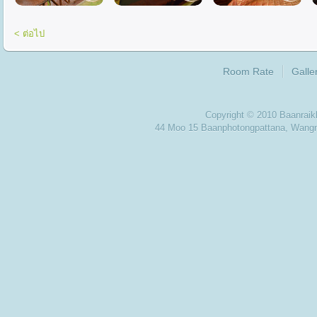
< ต่อไป
Room Rate
Galle
Copyright © 2010 Baanra
44 Moo 15 Baanphotongpattana, Wan