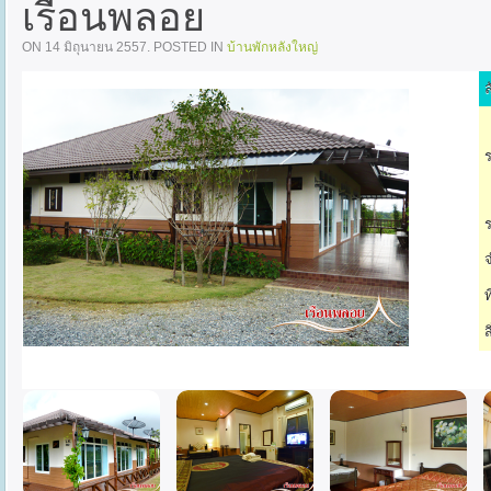
เรือนพลอย
ON
14 มิถุนายน 2557
. POSTED IN
บ้านพักหลังใหญ่
ล
ร
ร
จ
ท
ส