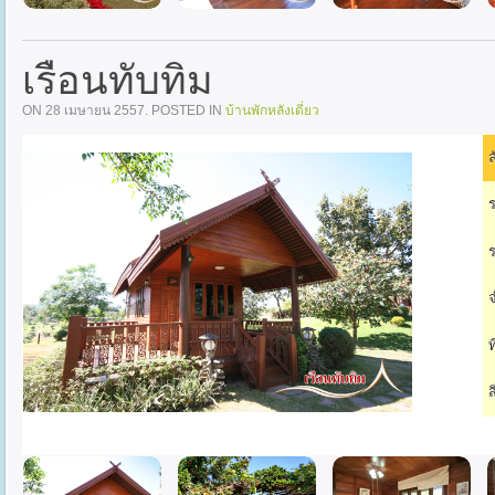
เรือนทับทิม
ON
28 เมษายน 2557
. POSTED IN
บ้านพักหลังเดี่ยว
ล
ร
ร
จ
ท
ส