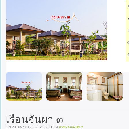
ร
ร
จ
ท
ส
เรือนจันผา ๓
ON
28 เมษายน 2557
. POSTED IN
บ้านพักหลังเดี่ยว