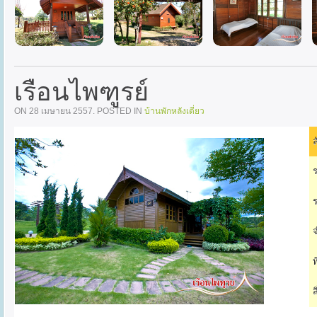
เรือนไพฑูรย์
ON
28 เมษายน 2557
. POSTED IN
บ้านพักหลังเดี่ยว
ล
ร
ร
จ
ท
ส