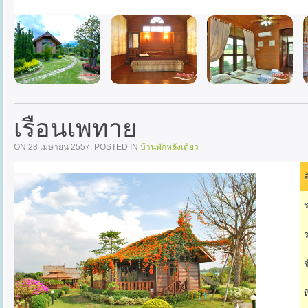
เรือนเพทาย
ON
28 เมษายน 2557
. POSTED IN
บ้านพักหลังเดี่ยว
ล
ร
ร
จ
ท