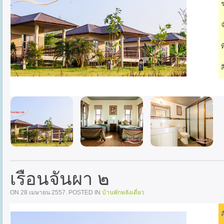
ร
จ
ท
ส
เรือนจันผา ๒
ON
28 เมษายน 2557
. POSTED IN
บ้านพักหลังเดี่ยว
ล