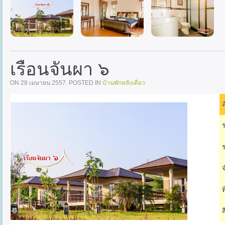
เรือนจันผา ๖
ON
28 เมษายน 2557
. POSTED IN
บ้านพักหลังเดี่ยว
ล
ร
ร
จ
ท
ส