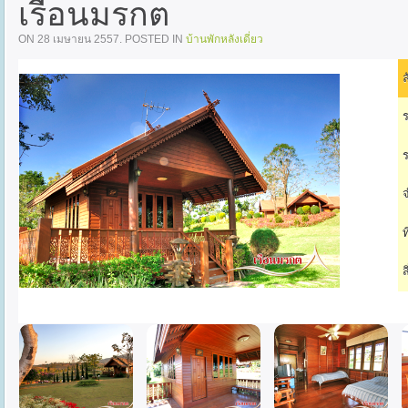
เรือนมรกต
ON
28 เมษายน 2557
. POSTED IN
บ้านพักหลังเดี่ยว
ล
ร
ร
จ
ท
ส