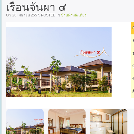
เรือนจันผา ๔
ON
28 เมษายน 2557
. POSTED IN
บ้านพักหลังเดี่ยว
ล
ร
ร
จ
ท
ส