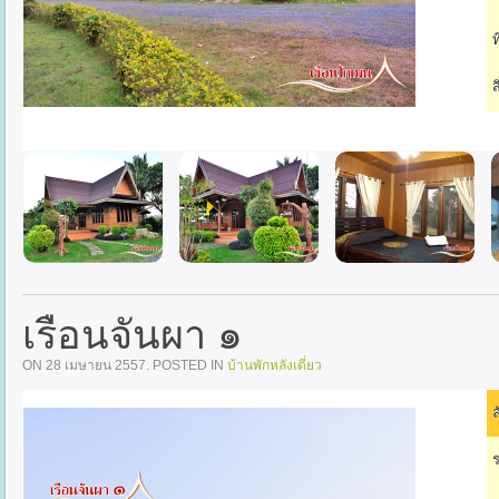
ท
ส
เรือนจันผา ๑
ON
28 เมษายน 2557
. POSTED IN
บ้านพักหลังเดี่ยว
ล
ร