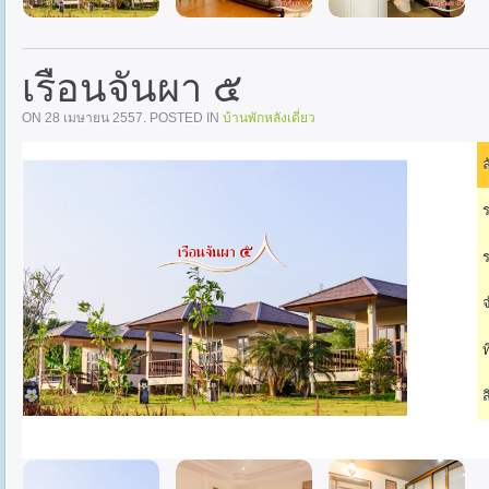
เรือนจันผา ๕
ON
28 เมษายน 2557
. POSTED IN
บ้านพักหลังเดี่ยว
ล
ร
ร
จ
ท
ส