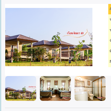
ล
ร
ร
จ
ท
ส