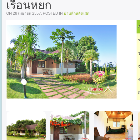
เรือนหยก
ON
28 เมษายน 2557
. POSTED IN
บ้านพักหลังแฝด
ล
ร
ร
จ
ท
ส