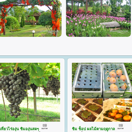
เที่ยวไร่องุ่น ชิมองุ่นสดๆ
ชิม ช็อป ผลไม้ตามฤดูกาล